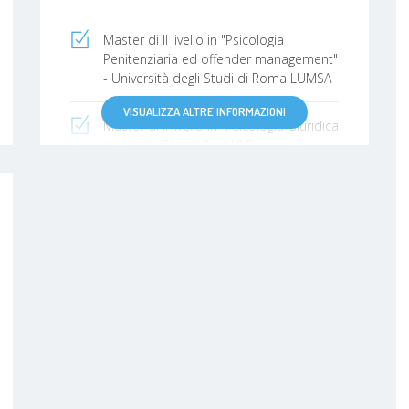
Master di II livello in "Psicologia
Penitenziaria ed offender management"
- Università degli Studi di Roma LUMSA
VISUALIZZA ALTRE INFORMAZIONI
Master di II livello in "Psicologia Giuridica
e scienze Forensi" - A.I.S.F.
Specializzazione in Psicoterapia - I.T.R.I.
Istituto di Terapia Relazionale Integrata
Master di II livello in "Criminologia
Clinica" - Università Niccolò Cusano