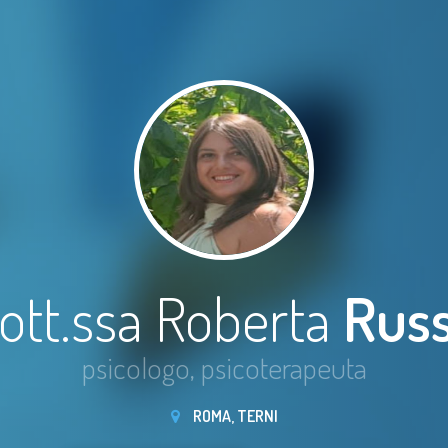
ott.ssa Roberta
Rus
psicologo, psicoterapeuta
ROMA, TERNI