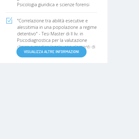
Psicologia giuridica e scienze forensi
"Correlazione tra abilità esecutive e
alessitimia in una popolazione a regime
detentivo" - Tesi Master di II liv. in
Psicodiagnostica per la valutazione
clinica e medico legale, con elementi di
VISUALIZZA ALTRE INFORMAZIONI
base giuridici e forensi
"La pietra scolpisce il cervello. Spazio,
Tempo, Simboli e Relazioni nel
contesto carcere" - Tesi Master II liv. in
Psicologia penitenziaria ed offender
management