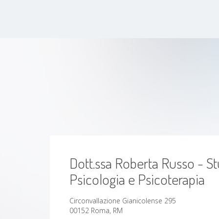
Disturbo di personalità
disturbo mentale
Ansia
Sindrome da burnout
Disturbi dell'umore
Mobbing
Dott.ssa Roberta Russo - St
Dipendenza affettiva
Psicologia e Psicoterapia
Disturbi della personalità
Circonvallazione Gianicolense 295
00152 Roma, RM